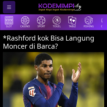
SLOT
CASINO
SPORT
TOGEL
TABLE
FISHING
COCK
*Rashford kok Bisa Langung
Moncer di Barca?