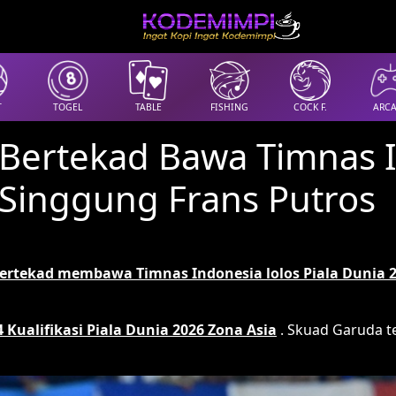
T
TOGEL
TABLE
FISHING
COCK F.
ARC
s Bertekad Bawa Timnas 
 Singgung Frans Putros
ertekad membawa Timnas Indonesia lolos Piala Dunia 
 Kualifikasi Piala Dunia 2026 Zona Asia
. Skuad Garuda t