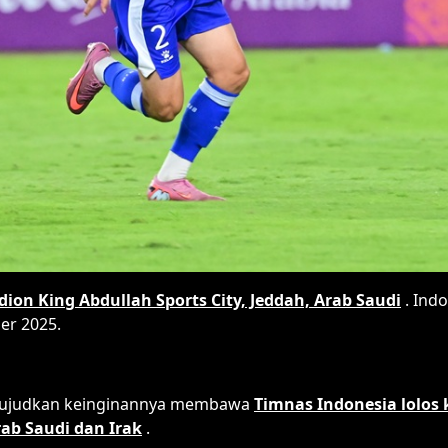
dion King Abdullah Sports City, Jeddah, Arab Saudi
. Ind
er 2025.
ewujudkan keinginannya membawa
Timnas Indonesia lolos 
rab Saudi dan Irak
.