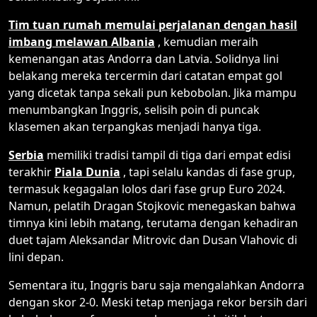
Tim tuan rumah memulai perjalanan dengan hasil
imbang melawan Albania
, kemudian meraih
kemenangan atas Andorra dan Latvia. Solidnya lini
belakang mereka tercermin dari catatan empat gol
yang dicetak tanpa sekali pun kebobolan. Jika mampu
menumbangkan Inggris, selisih poin di puncak
klasemen akan terpangkas menjadi hanya tiga.
Serbia
memiliki tradisi tampil di tiga dari empat edisi
terakhir
Piala Dunia
, tapi selalu kandas di fase grup,
termasuk kegagalan lolos dari fase grup Euro 2024.
Namun, pelatih Dragan Stojkovic menegaskan bahwa
timnya kini lebih matang, terutama dengan kehadiran
duet tajam Aleksandar Mitrovic dan Dusan Vlahovic di
lini depan.
Sementara itu, Inggris baru saja mengalahkan Andorra
dengan skor 2-0. Meski tetap menjaga rekor bersih dari