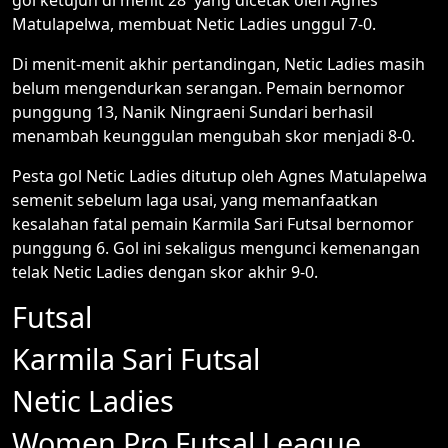
Matulapelwa, membuat Netic Ladies unggul 7-0.
Di menit-menit akhir pertandingan, Netic Ladies masih
belum mengendurkan serangan. Pemain bernomor
punggung 13, Nanik Ningraeni Sundari berhasil
menambah keunggulan mengubah skor menjadi 8-0.
Pesta gol Netic Ladies ditutup oleh Agnes Matulapelwa
semenit sebelum laga usai, yang memanfaatkan
kesalahan fatal pemain Karmila Sari Futsal bernomor
punggung 6. Gol ini sekaligus mengunci kemenangan
telak Netic Ladies dengan skor akhir 9-0.
Futsal
Karmila Sari Futsal
Netic Ladies
Women Pro Futsal League