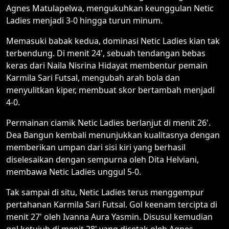
Agnes Matulapelwa, mengukuhkan keunggulan Netic
Ladies menjadi 3-0 hingga turun minum.
Memasuki babak kedua, dominasi Netic Ladies kian tak
terbendung. Di menit 24', sebuah tendangan bebas
keras dari Naila Nisrina Hidayat membentur pemain
Karmila Sari Futsal, mengubah arah bola dan
menyulitkan kiper, membuat skor bertambah menjadi
4-0.
Permainan ciamik Netic Ladies berlanjut di menit 26'.
Dea Bangun kembali menunjukkan kualitasnya dengan
memberikan umpan dari sisi kiri yang berhasil
diselesaikan dengan sempurna oleh Dita Helviani,
membawa Netic Ladies unggul 5-0.
Tak sampai di situ, Netic Ladies terus menggempur
pertahanan Karmila Sari Futsal. Gol keenam tercipta di
menit 27' oleh Ivanna Aura Yasmin. Disusul kemudian
gol ketujuh di menit 28' yang dicetak oleh Agnes