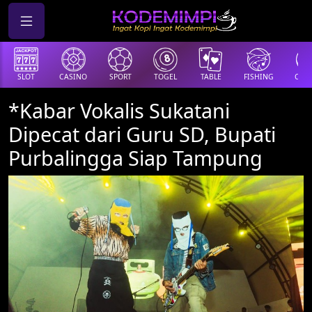
SLOT
CASINO
SPORT
TOGEL
TABLE
FISHING
COCK
*Kabar Vokalis Sukatani
Dipecat dari Guru SD, Bupati
Purbalingga Siap Tampung